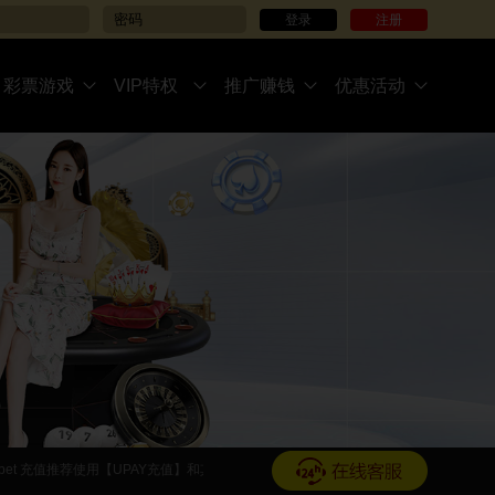
登录
注册
彩票游戏
VIP特权
推广赚钱
优惠活动
推荐使用【UPAY充值】和其他【虚拟币通道】充值方式！成功率100%♥天天红包~周礼金