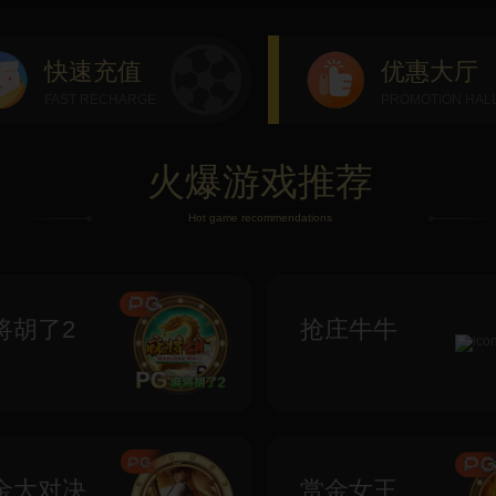
快速充值
优惠大厅
FAST RECHARGE
PROMOTION HAL
火爆游戏推荐
Hot game recommendations
将胡了2
抢庄牛牛
金大对决
赏金女王