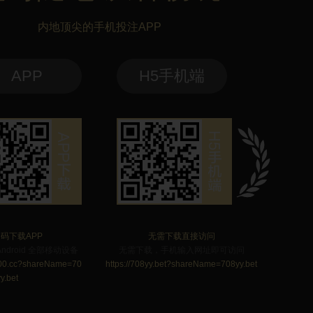
内地顶尖的手机投注APP
APP
H5手机端
码下载APP
无需下载直接访问
 Android 全部移动设备
无需下载，手机输入网址即可访问
200.cc?shareName=70
https://708yy.bet?shareName=708yy.bet
y.bet